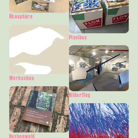
Ökosphäre
Pixelbox
Werkschau
Bilderflug
Buchenwald